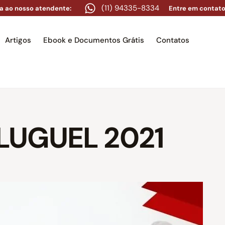
(11) 94335-8334
a ao nosso atendente:
Entre em contato
Artigos
Ebook e Documentos Grátis
Contatos
e
Equipe
Áreas de atuação
Artigos
Ebook e Docume
LUGUEL 2021