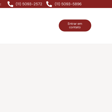
(11) 5093-2572
(11) 5093-5896
:
Entrar em
contato
ntos Grátis
Contatos
Entrar em contato