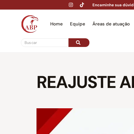
Encaminhe sua dúvid
Home
Equipe
Áreas de atuação
Hom
REAJUSTE A