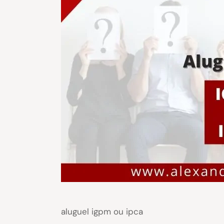
aluguel igpm ou ipca