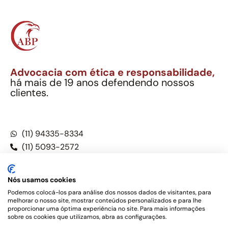
Advocacia com ética e responsabilidade,
há mais de 19 anos defendendo nossos
clientes.
Alexandre Berthe Pinto Soc. Ind. Adv.
CNPJ: 27.814.132/0001-03 – OAB/SP nº 22477
(11) 94335-8334
(11) 5093-2572
(11) 5093-5896
Nós usamos cookies
Podemos colocá-los para análise dos nossos dados de visitantes, para
melhorar o nosso site, mostrar conteúdos personalizados e para lhe
Este site não é um produto Meta Platforms, Inc., Google LLC,
proporcionar uma óptima experiência no site. Para mais informações
tampouco oferece serviços públicos oficiais. Somos um
sobre os cookies que utilizamos, abra as configurações.
escritório de advocacia, que oferece apenas serviços jurídicos,