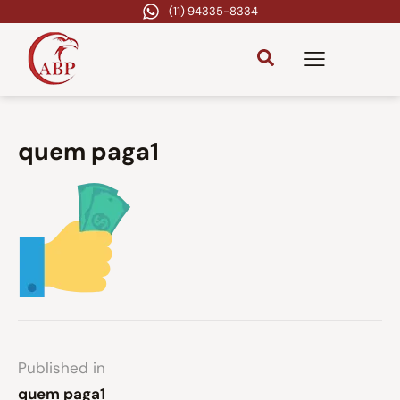
(11) 94335-8334
quem paga1
Published in
quem paga1