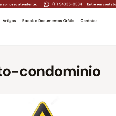
(11) 94335-8334
a ao nosso atendente:
Entre em contato
Artigos
Ebook e Documentos Grátis
Contatos
e
Equipe
Áreas de atuação
Artigos
Ebook e Docume
to-condominio