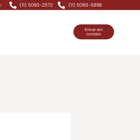
(11) 5093-2572
(11) 5093-5896
:
Entrar em
contato
ntos Grátis
Contatos
Entrar em contato