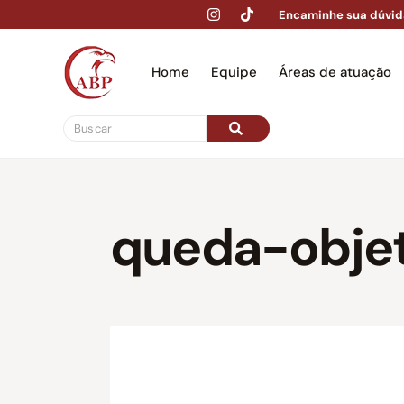
Encaminhe sua dúvid
Home
Equipe
Áreas de atuação
Hom
queda-obje