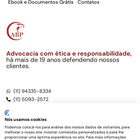
Ebook e Documentos Grátis
Contatos
Advocacia com ética e responsabilidade,
há mais de 19 anos defendendo nossos
clientes.
Alexandre Berthe Pinto Soc. Ind. Adv.
CNPJ: 27.814.132/0001-03 – OAB/SP nº 22477
(11) 94335-8334
(11) 5093-2572
(11) 5093-5896
Nós usamos cookies
Podemos colocá-los para análise dos nossos dados de visitantes, para
melhorar o nosso site, mostrar conteúdos personalizados e para lhe
Este site não é um produto Meta Platforms, Inc., Google LLC,
proporcionar uma óptima experiência no site. Para mais informações