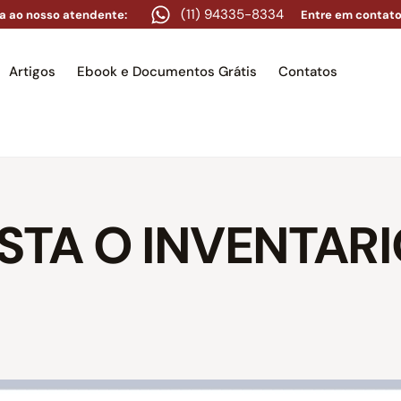
(11) 94335-8334
a ao nosso atendente:
Entre em contato
Artigos
Ebook e Documentos Grátis
Contatos
e
Equipe
Áreas de atuação
Artigos
Ebook e Docume
TA O INVENTARI