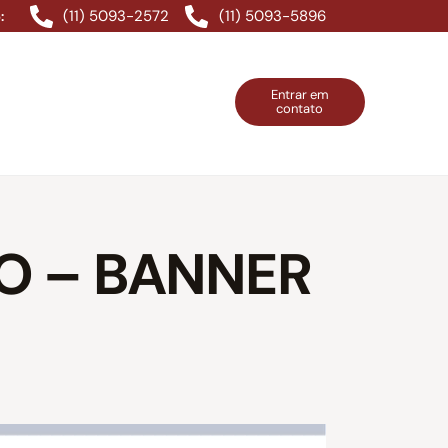
(11) 5093-2572
(11) 5093-5896
:
Entrar em
contato
ntos Grátis
Contatos
Entrar em contato
O – BANNER