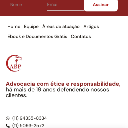
Home
Equipe
Áreas de atuação
Artigos
Ebook e Documentos Grátis
Contatos
Advocacia com ética e responsabilidade,
há mais de 19 anos defendendo nossos
clientes.
Alexandre Berthe Pinto Soc. Ind. Adv.
CNPJ: 27.814.132/0001-03 – OAB/SP nº 22477
(11) 94335-8334
(11) 5093-2572