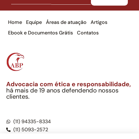
Home
Equipe
Áreas de atuação
Artigos
Ebook e Documentos Grátis
Contatos
Advocacia com ética e responsabilidade,
há mais de 19 anos defendendo nossos
clientes.
Alexandre Berthe Pinto Soc. Ind. Adv.
CNPJ: 27.814.132/0001-03 – OAB/SP nº 22477
(11) 94335-8334
(11) 5093-2572
(11) 5093-5896