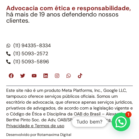
Advocacia com ética e responsabilidade,
há mais de 19 anos defendendo nossos
clientes.
Alexandre Berthe Pinto Soc. Ind. Adv.
CNPJ: 27.814.132/0001-03 – OAB/SP nº 22477
(11) 94335-8334
(11) 5093-2572
(11) 5093-5896
Este site não é um produto Meta Platforms, Inc., Google LLC,
tampouco oferece serviços públicos oficiais. Somos um
escritório de advocacia, que oferece apenas serviços jurídicos,
privativos de advogados, de acordo com a legislação vigente e
o Código de Ética e Disciplina da OAB do Brasil – Alexandre
1
Berthe Pinto Soc. de Adv, OAB/SP nº 22477 –
Política de
Tudo bem?
Privacidade e Termos de uso
Desenvolvido por
Rotamaxima Digital