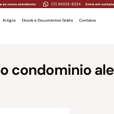
(11) 94335-8334
a ao nosso atendente:
Entre em contato
Artigos
Ebook e Documentos Grátis
Contatos
e
Equipe
Áreas de atuação
Artigos
Ebook e Docume
o condominio al