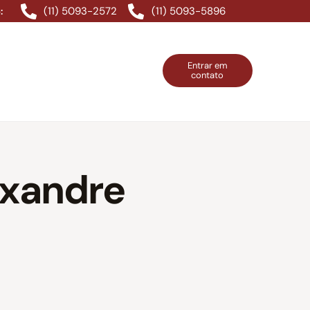
(11) 5093-2572
(11) 5093-5896
:
Entrar em
contato
ntos Grátis
Contatos
Entrar em contato
exandre