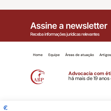
Assine a newsletter
Receba informações jurídicas relevantes
Home
Equipe
Áreas de atuação
Artigo
Advocacia com éti
há mais de 19 anos
Alexandre Berthe Pin
CNPJ: 27.814.132/0
Este site não é um produto Meta Platforms, Inc., 
serviços jurídicos, privativos de advogados, de ac