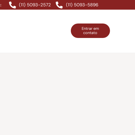
(11) 5093-2572
(11) 5093-5896
:
Entrar em
contato
ntos Grátis
Contatos
Entrar em contato