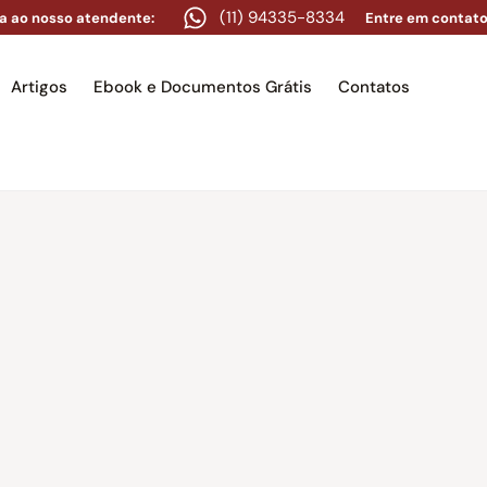
(11) 94335-8334
a ao nosso atendente:
Entre em contato
Artigos
Ebook e Documentos Grátis
Contatos
e
Equipe
Áreas de atuação
Artigos
Ebook e Docume