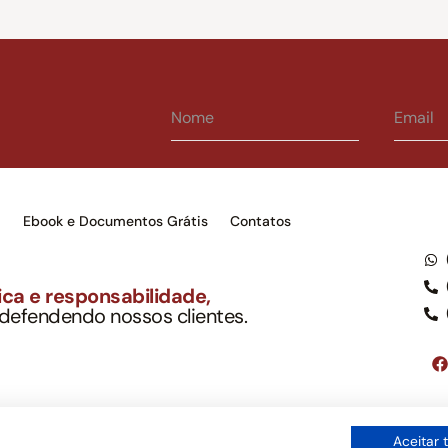
s
Ebook e Documentos Grátis
Contatos
ca e responsabilidade,
 defendendo nossos clientes.
to Soc. Ind. Adv.
001-03 – OAB/SP nº 22477
Google LLC, tampouco oferece serviços públicos oficiais. Somos um e
Aceitar 
ordo com a legislação vigente e o Código de Ética e Disciplina da OAB