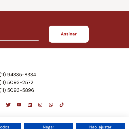
(11) 94335-8334
(11) 5093-2572
(11) 5093-5896
scritório de advocacia, que oferece apenas
todos
Negar
Não, ajustar
 do Brasil – Alexandre Berthe Pinto Soc. de Adv,