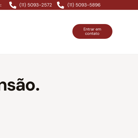
(11) 5093-2572
(11) 5093-5896
:
Entrar em
contato
ntos Grátis
Contatos
Entrar em contato
nsão.