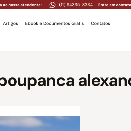
(11) 94335-8334
a ao nosso atendente:
Entre em contato
Artigos
Ebook e Documentos Grátis
Contatos
e
Equipe
Áreas de atuação
Artigos
Ebook e Docume
 poupanca alexan