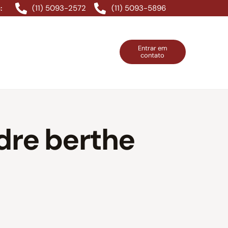
(11) 5093-2572
(11) 5093-5896
:
Entrar em
contato
ntos Grátis
Contatos
Entrar em contato
dre berthe