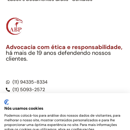
Advocacia com ética e responsabilidade,
há mais de 19 anos defendendo nossos
clientes.
Alexandre Berthe Pinto Soc. Ind. Adv.
CNPJ: 27.814.132/0001-03 – OAB/SP nº 22477
(11) 94335-8334
(11) 5093-2572
(11) 5093-5896
Nós usamos cookies
Podemos colocá-los para análise dos nossos dados de visitantes, para
melhorar o nosso site, mostrar conteúdos personalizados e para lhe
Este site não é um produto Meta Platforms, Inc., Google LLC,
proporcionar uma óptima experiência no site. Para mais informações
tampouco oferece serviços públicos oficiais. Somos um
sobre os cookies que utilizamos, abra as configurações.