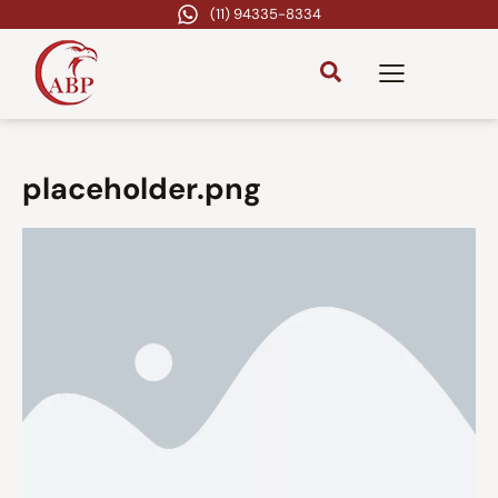
(11) 94335-8334
placeholder.png