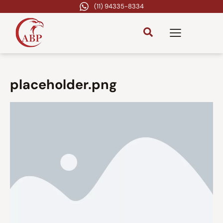
(11) 94335-8334
placeholder.png