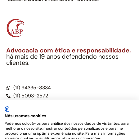
Advocacia com ética e responsabilidade,
há mais de 19 anos defendendo nossos
clientes.
Alexandre Berthe Pinto Soc. Ind. Adv.
CNPJ: 27.814.132/0001-03 – OAB/SP nº 22477
(11) 94335-8334
(11) 5093-2572
(11) 5093-5896
Nós usamos cookies
Podemos colocá-los para análise dos nossos dados de visitantes, para
melhorar o nosso site, mostrar conteúdos personalizados e para lhe
Este site não é um produto Meta Platforms, Inc., Google LLC,
proporcionar uma óptima experiência no site. Para mais informações
tampouco oferece serviços públicos oficiais. Somos um
sobre os cookies que utilizamos, abra as configurações.