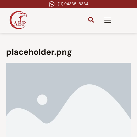
(11) 94335-8334
placeholder.png