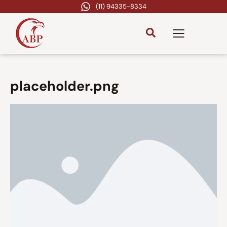
(11) 94335-8334
placeholder.png