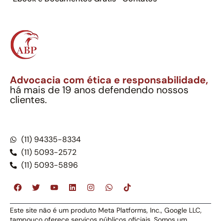
Advocacia com ética e responsabilidade,
há mais de 19 anos defendendo nossos
clientes.
Alexandre Berthe Pinto Soc. Ind. Adv.
CNPJ: 27.814.132/0001-03 – OAB/SP nº 22477
(11) 94335-8334
(11) 5093-2572
(11) 5093-5896
Este site não é um produto Meta Platforms, Inc., Google LLC,
tampouco oferece serviços públicos oficiais. Somos um