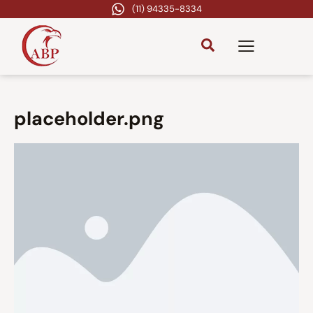
(11) 94335-8334
placeholder.png