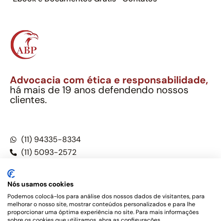
Advocacia com ética e responsabilidade,
há mais de 19 anos defendendo nossos
clientes.
Alexandre Berthe Pinto Soc. Ind. Adv.
CNPJ: 27.814.132/0001-03 – OAB/SP nº 22477
(11) 94335-8334
(11) 5093-2572
(11) 5093-5896
Nós usamos cookies
Podemos colocá-los para análise dos nossos dados de visitantes, para
melhorar o nosso site, mostrar conteúdos personalizados e para lhe
Este site não é um produto Meta Platforms, Inc., Google LLC,
proporcionar uma óptima experiência no site. Para mais informações
tampouco oferece serviços públicos oficiais. Somos um
sobre os cookies que utilizamos, abra as configurações.