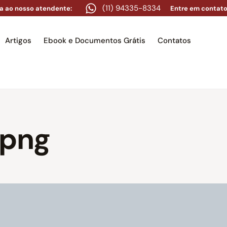
(11) 94335-8334
a ao nosso atendente:
Entre em contato
Artigos
Ebook e Documentos Grátis
Contatos
e
Equipe
Áreas de atuação
Artigos
Ebook e Docume
.png