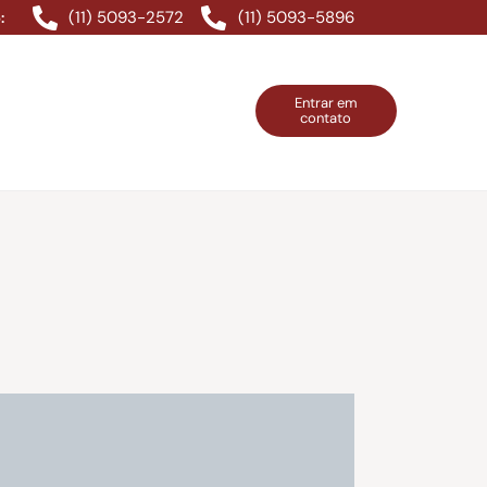
(11) 5093-2572
(11) 5093-5896
:
Entrar em
contato
ntos Grátis
Contatos
Entrar em contato