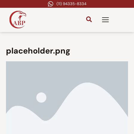
(11) 94335-8334
placeholder.png