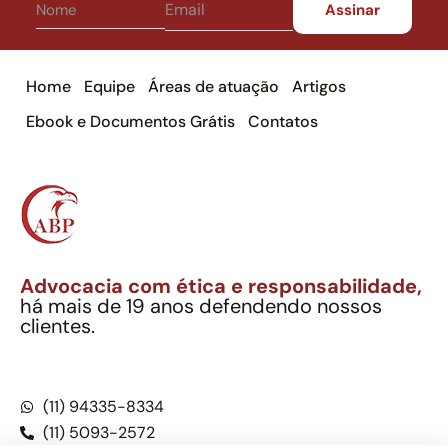
Home
Equipe
Áreas de atuação
Artigos
Ebook e Documentos Grátis
Contatos
Advocacia com ética e responsabilidade,
há mais de 19 anos defendendo nossos
clientes.
Alexandre Berthe Pinto Soc. Ind. Adv.
CNPJ: 27.814.132/0001-03 – OAB/SP nº 22477
(11) 94335-8334
(11) 5093-2572