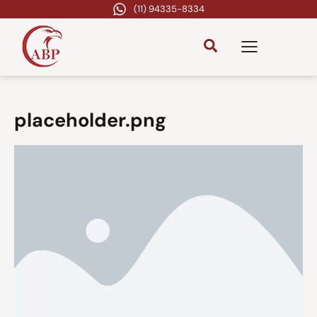
(11) 94335-8334
placeholder.png