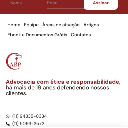
Home
Equipe
Áreas de atuação
Artigos
Ebook e Documentos Grátis
Contatos
Advocacia com ética e responsabilidade,
há mais de 19 anos defendendo nossos
clientes.
Alexandre Berthe Pinto Soc. Ind. Adv.
CNPJ: 27.814.132/0001-03 – OAB/SP nº 22477
(11) 94335-8334
(11) 5093-2572