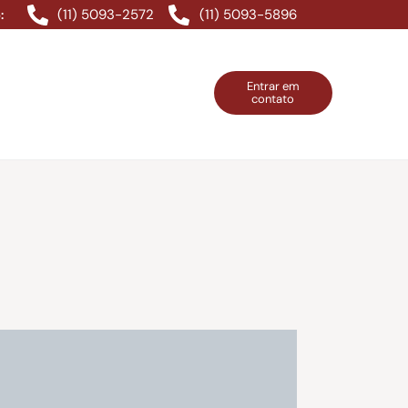
(11) 5093-2572
(11) 5093-5896
:
Entrar em
contato
ntos Grátis
Contatos
Entrar em contato