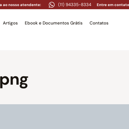
(11) 94335-8334
a ao nosso atendente:
Entre em contato
Artigos
Ebook e Documentos Grátis
Contatos
e
Equipe
Áreas de atuação
Artigos
Ebook e Docume
.png