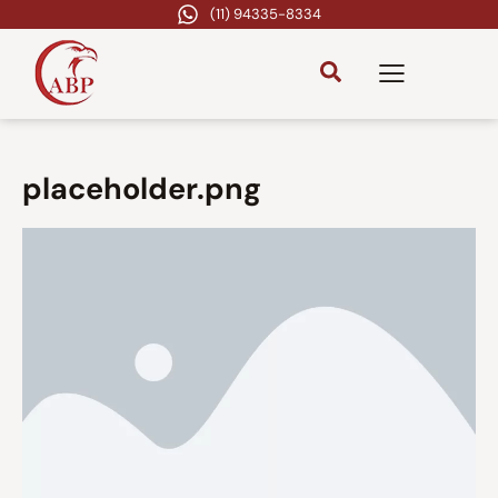
(11) 94335-8334
placeholder.png