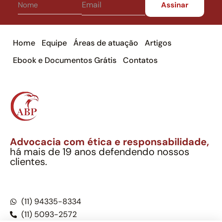
Home
Equipe
Áreas de atuação
Artigos
Ebook e Documentos Grátis
Contatos
Advocacia com ética e responsabilidade,
há mais de 19 anos defendendo nossos
clientes.
Alexandre Berthe Pinto Soc. Ind. Adv.
CNPJ: 27.814.132/0001-03 – OAB/SP nº 22477
(11) 94335-8334
(11) 5093-2572