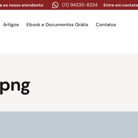
(11) 94335-8334
a ao nosso atendente:
Entre em contato
Artigos
Ebook e Documentos Grátis
Contatos
e
Equipe
Áreas de atuação
Artigos
Ebook e Docume
.png