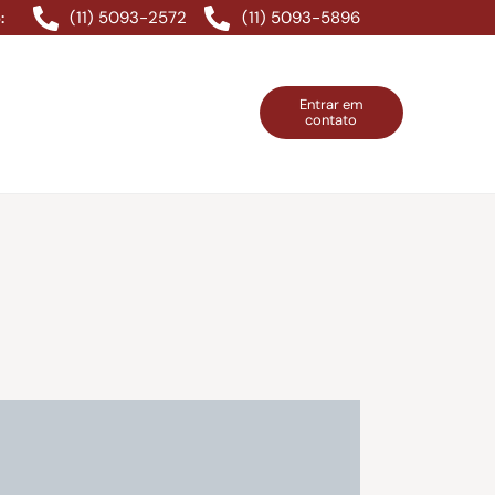
(11) 5093-2572
(11) 5093-5896
:
Entrar em
contato
ntos Grátis
Contatos
Entrar em contato