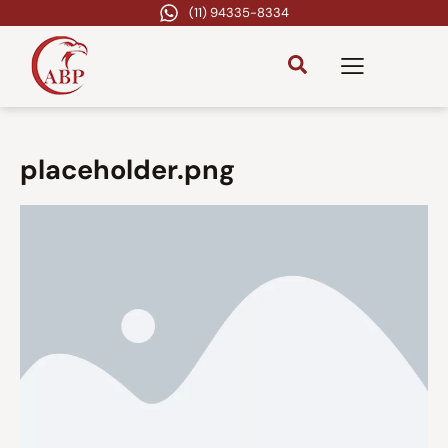
(11) 94335-8334
placeholder.png