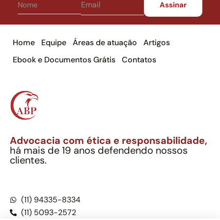
Home
Equipe
Áreas de atuação
Artigos
Ebook e Documentos Grátis
Contatos
Advocacia com ética e responsabilidade,
há mais de 19 anos defendendo nossos
clientes.
Alexandre Berthe Pinto Soc. Ind. Adv.
CNPJ: 27.814.132/0001-03 – OAB/SP nº 22477
(11) 94335-8334
(11) 5093-2572