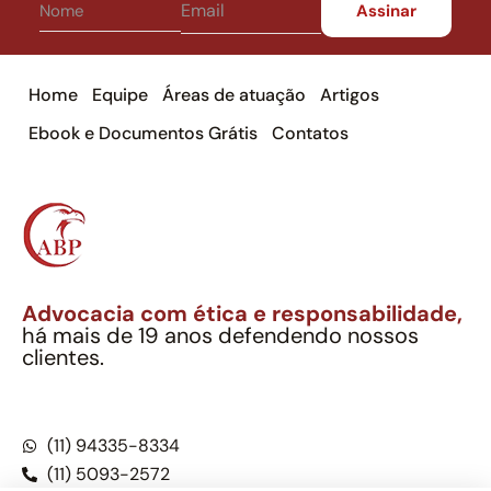
Home
Equipe
Áreas de atuação
Artigos
Ebook e Documentos Grátis
Contatos
Advocacia com ética e responsabilidade,
há mais de 19 anos defendendo nossos
clientes.
Alexandre Berthe Pinto Soc. Ind. Adv.
CNPJ: 27.814.132/0001-03 – OAB/SP nº 22477
(11) 94335-8334
(11) 5093-2572