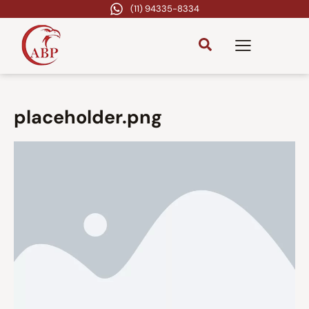
(11) 94335-8334
placeholder.png