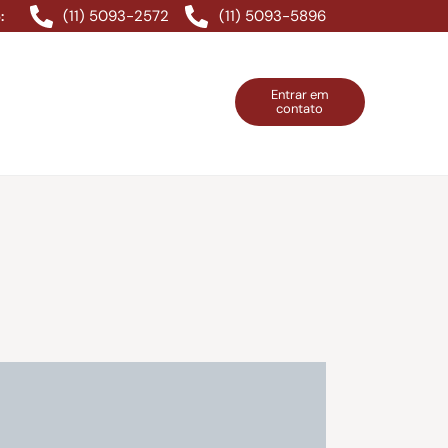
(11) 5093-2572
(11) 5093-5896
:
Entrar em
contato
ntos Grátis
Contatos
Entrar em contato