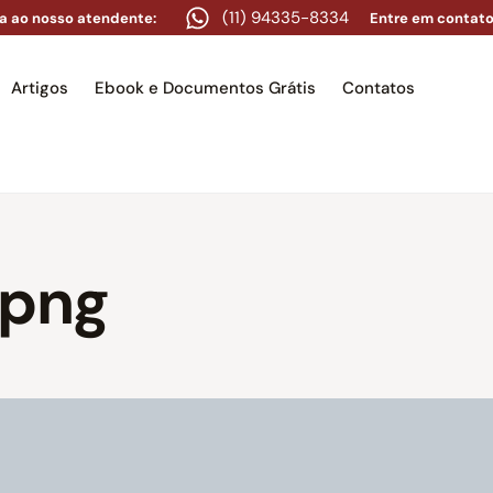
(11) 94335-8334
a ao nosso atendente:
Entre em contato
Artigos
Ebook e Documentos Grátis
Contatos
e
Equipe
Áreas de atuação
Artigos
Ebook e Docume
.png