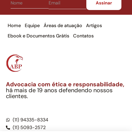
Home
Equipe
Áreas de atuação
Artigos
Ebook e Documentos Grátis
Contatos
Advocacia com ética e responsabilidade,
há mais de 19 anos defendendo nossos
clientes.
Alexandre Berthe Pinto Soc. Ind. Adv.
CNPJ: 27.814.132/0001-03 – OAB/SP nº 22477
(11) 94335-8334
(11) 5093-2572