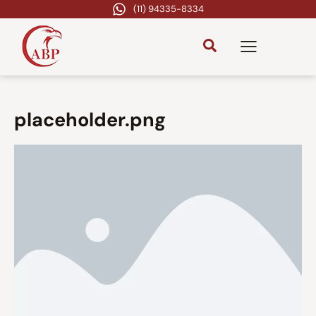
(11) 94335-8334
placeholder.png