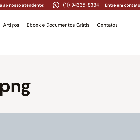
(11) 94335-8334
a ao nosso atendente:
Entre em contato
Artigos
Ebook e Documentos Grátis
Contatos
e
Equipe
Áreas de atuação
Artigos
Ebook e Docume
.png