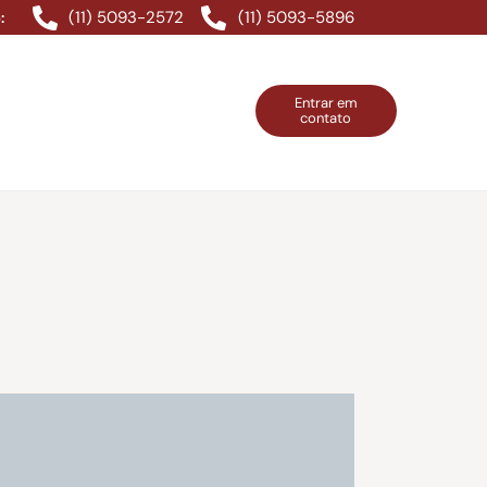
(11) 5093-2572
(11) 5093-5896
:
Entrar em
contato
ntos Grátis
Contatos
Entrar em contato