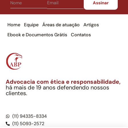
Home
Equipe
Áreas de atuação
Artigos
Ebook e Documentos Grátis
Contatos
Advocacia com ética e responsabilidade,
há mais de 19 anos defendendo nossos
clientes.
Alexandre Berthe Pinto Soc. Ind. Adv.
CNPJ: 27.814.132/0001-03 – OAB/SP nº 22477
(11) 94335-8334
(11) 5093-2572