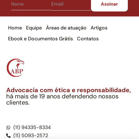
Home
Equipe
Áreas de atuação
Artigos
Ebook e Documentos Grátis
Contatos
Advocacia com ética e responsabilidade,
há mais de 19 anos defendendo nossos
clientes.
Alexandre Berthe Pinto Soc. Ind. Adv.
CNPJ: 27.814.132/0001-03 – OAB/SP nº 22477
(11) 94335-8334
(11) 5093-2572