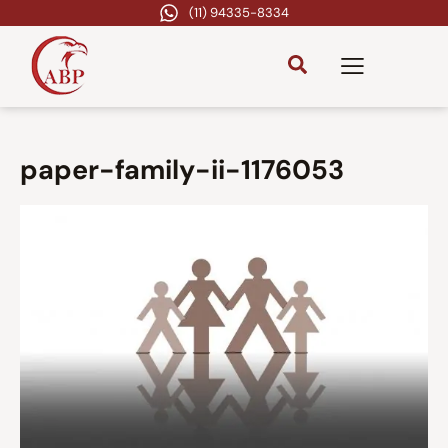
(11) 94335-8334
paper-family-ii-1176053