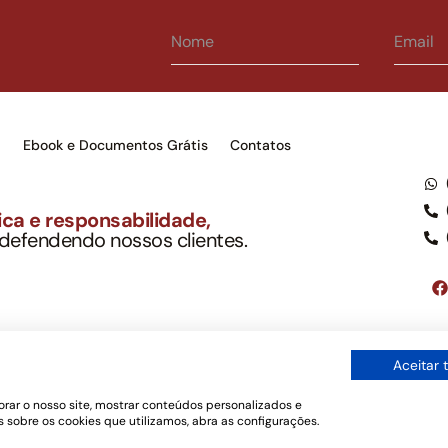
s
Ebook e Documentos Grátis
Contatos
ca e responsabilidade,
 defendendo nossos clientes.
to Soc. Ind. Adv.
001-03 – OAB/SP nº 22477
Google LLC, tampouco oferece serviços públicos oficiais. Somos um e
Aceitar 
ordo com a legislação vigente e o Código de Ética e Disciplina da OAB
os de uso
rar o nosso site, mostrar conteúdos personalizados e
 sobre os cookies que utilizamos, abra as configurações.