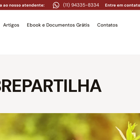
(11) 94335-8334
a ao nosso atendente:
Entre em contato
Artigos
Ebook e Documentos Grátis
Contatos
e
Equipe
Áreas de atuação
Artigos
Ebook e Docume
BREPARTILHA