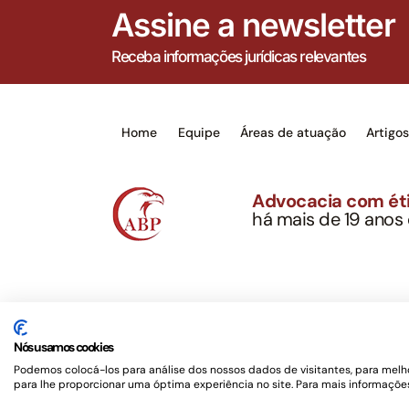
Assine a newsletter
Receba informações jurídicas relevantes
Home
Equipe
Áreas de atuação
Artigo
Advocacia com éti
há mais de 19 anos
Alexandre Berthe Pin
CNPJ: 27.814.132/0
Este site não é um produto Meta Platforms, Inc., 
serviços jurídicos, privativos de advogados, de ac
Nós usamos cookies
OAB/SP nº 22477 –
Política de Privacidade e Term
Podemos colocá-los para análise dos nossos dados de visitantes, para melho
para lhe proporcionar uma óptima experiência no site. Para mais informações
Desenvolvido por
Rotamaxima Digital