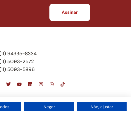
(11) 94335-8334
(11) 5093-2572
(11) 5093-5896
scritório de advocacia, que oferece apenas
todos
Negar
Não, ajustar
 do Brasil – Alexandre Berthe Pinto Soc. de Adv,
1