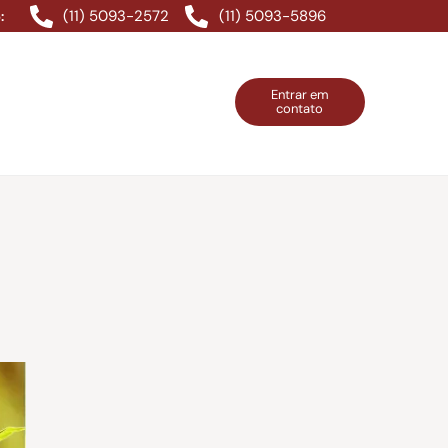
(11) 5093-2572
(11) 5093-5896
:
Entrar em
contato
ntos Grátis
Contatos
Entrar em contato