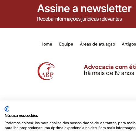
Assine a newsletter
Receba informações jurídicas relevantes
Home
Equipe
Áreas de atuação
Artigo
Advocacia com éti
há mais de 19 anos
Alexandre Berthe Pin
CNPJ: 27.814.132/0
Este site não é um produto Meta Platforms, Inc., 
serviços jurídicos, privativos de advogados, de ac
Nós usamos cookies
OAB/SP nº 22477 –
Política de Privacidade e Term
Podemos colocá-los para análise dos nossos dados de visitantes, para melho
para lhe proporcionar uma óptima experiência no site. Para mais informações
Desenvolvido por
Rotamaxima Digital