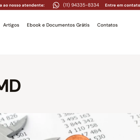
(11) 94335-8334
a ao nosso atendente:
Entre em contato
Artigos
Ebook e Documentos Grátis
Contatos
e
Equipe
Áreas de atuação
Artigos
Ebook e Docume
CMD