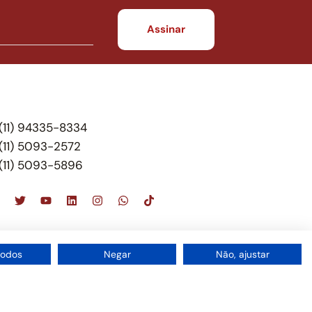
(11) 94335-8334
(11) 5093-2572
(11) 5093-5896
scritório de advocacia, que oferece apenas
todos
Negar
Não, ajustar
 do Brasil – Alexandre Berthe Pinto Soc. de Adv,
1