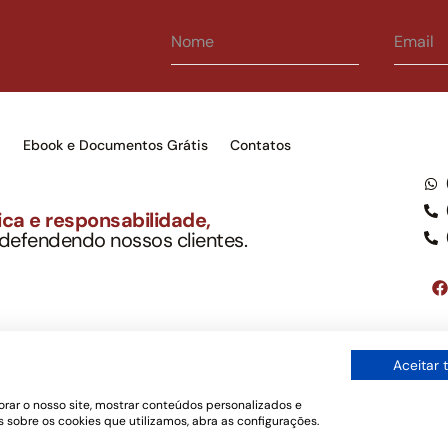
s
Ebook e Documentos Grátis
Contatos
ca e responsabilidade,
 defendendo nossos clientes.
to Soc. Ind. Adv.
001-03 – OAB/SP nº 22477
Google LLC, tampouco oferece serviços públicos oficiais. Somos um e
Aceitar 
ordo com a legislação vigente e o Código de Ética e Disciplina da OAB
os de uso
rar o nosso site, mostrar conteúdos personalizados e
 sobre os cookies que utilizamos, abra as configurações.