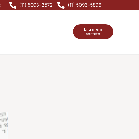
(11) 5093-2572
(11) 5093-5896
:
Entrar em
contato
ntos Grátis
Contatos
Entrar em contato