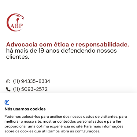
Advocacia com ética e responsabilidade,
há mais de 19 anos defendendo nossos
clientes.
Alexandre Berthe Pinto Soc. Ind. Adv.
CNPJ: 27.814.132/0001-03 – OAB/SP nº 22477
(11) 94335-8334
(11) 5093-2572
(11) 5093-5896
Nós usamos cookies
Podemos colocá-los para análise dos nossos dados de visitantes, para
melhorar o nosso site, mostrar conteúdos personalizados e para lhe
Este site não é um produto Meta Platforms, Inc., Google LLC,
proporcionar uma óptima experiência no site. Para mais informações
tampouco oferece serviços públicos oficiais. Somos um
sobre os cookies que utilizamos, abra as configurações.
escritório de advocacia, que oferece apenas serviços jurídicos,