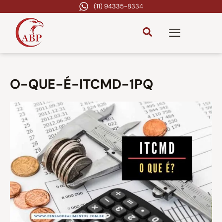
(11) 94335-8334
O-QUE-É-ITCMD-1PQ