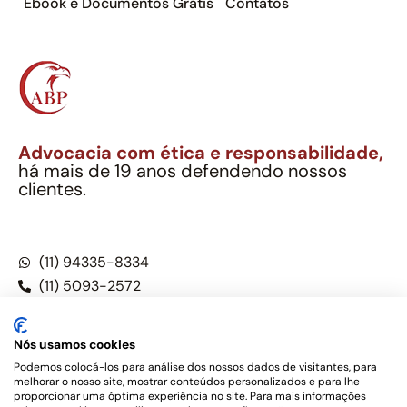
Ebook e Documentos Grátis
Contatos
Advocacia com ética e responsabilidade,
há mais de 19 anos defendendo nossos
clientes.
Alexandre Berthe Pinto Soc. Ind. Adv.
CNPJ: 27.814.132/0001-03 – OAB/SP nº 22477
(11) 94335-8334
(11) 5093-2572
(11) 5093-5896
Nós usamos cookies
Podemos colocá-los para análise dos nossos dados de visitantes, para
melhorar o nosso site, mostrar conteúdos personalizados e para lhe
Este site não é um produto Meta Platforms, Inc., Google LLC,
proporcionar uma óptima experiência no site. Para mais informações