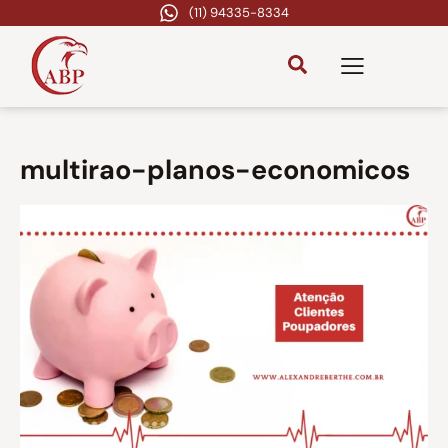
(11) 94335-8334
multirao-planos-economicos