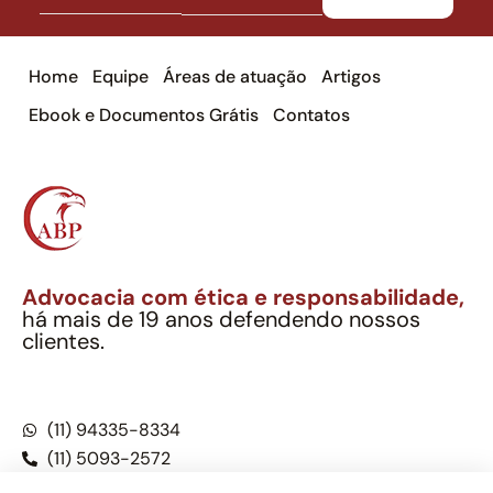
Home
Equipe
Áreas de atuação
Artigos
Ebook e Documentos Grátis
Contatos
Advocacia com ética e responsabilidade,
há mais de 19 anos defendendo nossos
clientes.
Alexandre Berthe Pinto Soc. Ind. Adv.
CNPJ: 27.814.132/0001-03 – OAB/SP nº 22477
(11) 94335-8334
(11) 5093-2572
(11) 5093-5896