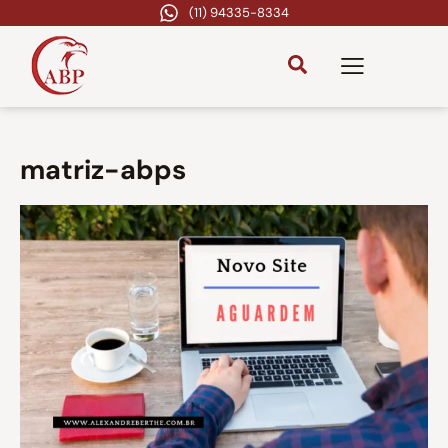
(11) 94335-8334
matriz-abps