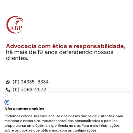
Advocacia com ética e responsabilidade,
há mais de 19 anos defendendo nossos
clientes.
Alexandre Berthe Pinto Soc. Ind. Adv.
CNPJ: 27.814.132/0001-03 – OAB/SP nº 22477
(11) 94335-8334
(11) 5093-2572
(11) 5093-5896
Nós usamos cookies
Podemos colocá-los para análise dos nossos dados de visitantes, para
melhorar o nosso site, mostrar conteúdos personalizados e para lhe
Este site não é um produto Meta Platforms, Inc., Google LLC,
proporcionar uma óptima experiência no site. Para mais informações
tampouco oferece serviços públicos oficiais. Somos um
sobre os cookies que utilizamos, abra as configurações.