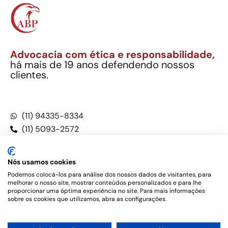
Advocacia com ética e responsabilidade,
há mais de 19 anos defendendo nossos
clientes.
Alexandre Berthe Pinto Soc. Ind. Adv.
CNPJ: 27.814.132/0001-03 – OAB/SP nº 22477
(11) 94335-8334
(11) 5093-2572
(11) 5093-5896
Nós usamos cookies
Podemos colocá-los para análise dos nossos dados de visitantes, para
melhorar o nosso site, mostrar conteúdos personalizados e para lhe
Este site não é um produto Meta Platforms, Inc., Google LLC,
proporcionar uma óptima experiência no site. Para mais informações
tampouco oferece serviços públicos oficiais. Somos um
sobre os cookies que utilizamos, abra as configurações.
escritório de advocacia, que oferece apenas serviços jurídicos,
privativos de advogados, de acordo com a legislação vigente e
o Código de Ética e Disciplina da OAB do Brasil – Alexandre