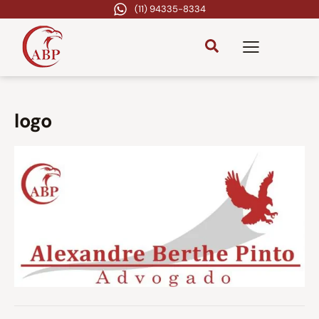
(11) 94335-8334
logo