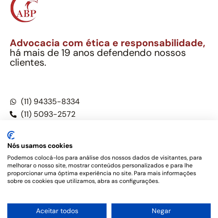
Advocacia com ética e responsabilidade,
há mais de 19 anos defendendo nossos
clientes.
Alexandre Berthe Pinto Soc. Ind. Adv.
CNPJ: 27.814.132/0001-03 – OAB/SP nº 22477
(11) 94335-8334
(11) 5093-2572
(11) 5093-5896
Nós usamos cookies
Podemos colocá-los para análise dos nossos dados de visitantes, para
melhorar o nosso site, mostrar conteúdos personalizados e para lhe
Este site não é um produto Meta Platforms, Inc., Google LLC,
proporcionar uma óptima experiência no site. Para mais informações
tampouco oferece serviços públicos oficiais. Somos um
sobre os cookies que utilizamos, abra as configurações.
escritório de advocacia, que oferece apenas serviços jurídicos,
privativos de advogados, de acordo com a legislação vigente e
o Código de Ética e Disciplina da OAB do Brasil – Alexandre
1
Aceitar todos
Negar
Berthe Pinto Soc. de Adv, OAB/SP nº 22477 –
Política de