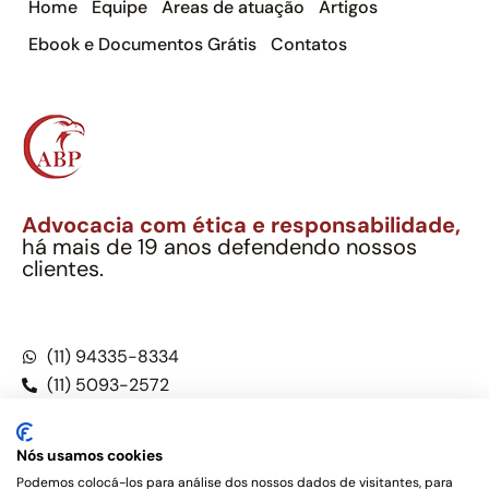
Home
Equipe
Áreas de atuação
Artigos
Ebook e Documentos Grátis
Contatos
Advocacia com ética e responsabilidade,
há mais de 19 anos defendendo nossos
clientes.
Alexandre Berthe Pinto Soc. Ind. Adv.
CNPJ: 27.814.132/0001-03 – OAB/SP nº 22477
(11) 94335-8334
(11) 5093-2572
(11) 5093-5896
Nós usamos cookies
Podemos colocá-los para análise dos nossos dados de visitantes, para