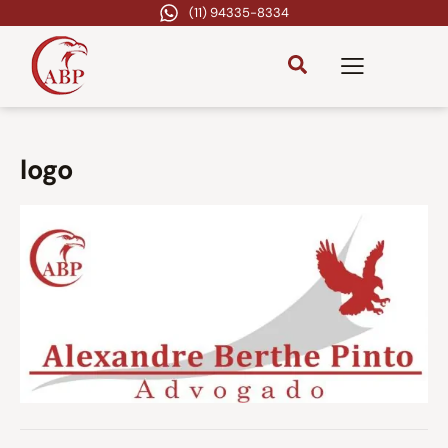
(11) 94335-8334
logo