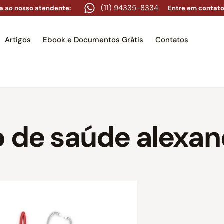
(11) 94335-8334
a ao nosso atendente:
Entre em contato
Artigos
Ebook e Documentos Grátis
Contatos
e
Equipe
Áreas de atuação
Artigos
Ebook e Docume
o de saúde alexa