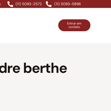
(11) 5093-2572
(11) 5093-5896
:
Entrar em
contato
ntos Grátis
Contatos
Entrar em contato
ndre berthe