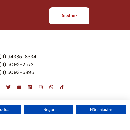
(11) 94335-8334
(11) 5093-2572
(11) 5093-5896
scritório de advocacia, que oferece apenas
todos
Negar
Não, ajustar
 do Brasil – Alexandre Berthe Pinto Soc. de Adv,
1