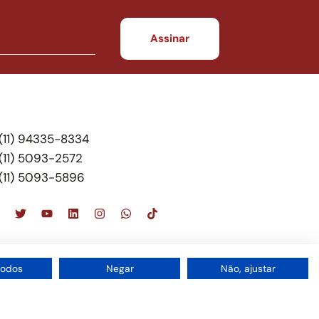
(11) 94335-8334
(11) 5093-2572
(11) 5093-5896
scritório de advocacia, que oferece apenas
todos
Negar
Não, ajustar
 do Brasil – Alexandre Berthe Pinto Soc. de Adv,
1