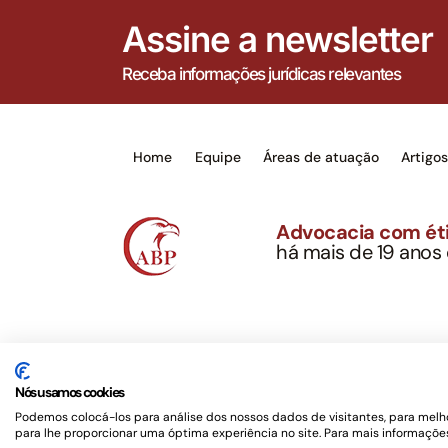
Assine a newsletter
Receba informações jurídicas relevantes
Home
Equipe
Áreas de atuação
Artigo
Advocacia com éti
há mais de 19 anos
Alexandre Berthe Pin
CNPJ: 27.814.132/0
Este site não é um produto Meta Platforms, Inc., 
serviços jurídicos, privativos de advogados, de ac
Nós usamos cookies
OAB/SP nº 22477 –
Política de Privacidade e Term
Podemos colocá-los para análise dos nossos dados de visitantes, para melho
para lhe proporcionar uma óptima experiência no site. Para mais informações
Desenvolvido por
Rotamaxima Digital