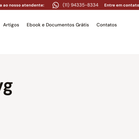
(11) 94335-8334
a ao nosso atendente:
Entre em contato
Artigos
Ebook e Documentos Grátis
Contatos
e
Equipe
Áreas de atuação
Artigos
Ebook e Docume
vg