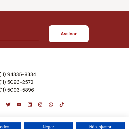
(11) 94335-8334
(11) 5093-2572
(11) 5093-5896
scritório de advocacia, que oferece apenas
todos
Negar
Não, ajustar
 do Brasil – Alexandre Berthe Pinto Soc. de Adv,