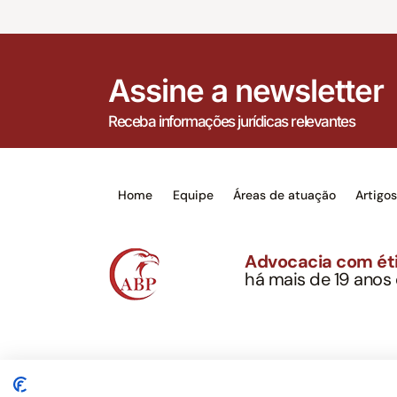
Assine a newsletter
Receba informações jurídicas relevantes
Home
Equipe
Áreas de atuação
Artigo
Advocacia com éti
há mais de 19 anos
Alexandre Berthe Pin
CNPJ: 27.814.132/0
Este site não é um produto Meta Platforms, Inc., 
serviços jurídicos, privativos de advogados, de ac