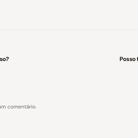
sso?
Posso 
um comentário.