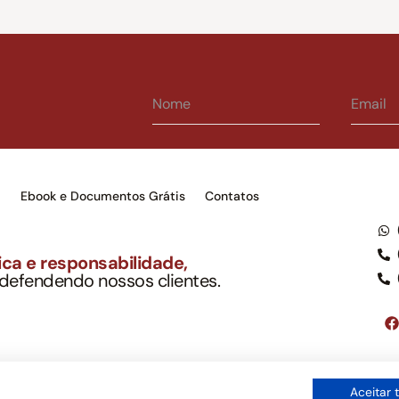
s
Ebook e Documentos Grátis
Contatos
ca e responsabilidade,
 defendendo nossos clientes.
to Soc. Ind. Adv.
001-03 – OAB/SP nº 22477
Google LLC, tampouco oferece serviços públicos oficiais. Somos um e
Aceitar 
ordo com a legislação vigente e o Código de Ética e Disciplina da OAB