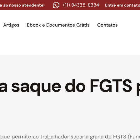
(11) 94335-8334
a ao nosso atendente:
Entre em contato
Artigos
Ebook e Documentos Grátis
Contatos
e
Equipe
Áreas de atuação
Artigos
Ebook e Docume
ra saque do FGTS
 que permite ao trabalhador sacar a grana do FGTS (Fu