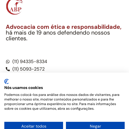
Advocacia com ética e responsabilidade,
há mais de 19 anos defendendo nossos
clientes.
Alexandre Berthe Pinto Soc. Ind. Adv.
CNPJ: 27.814.132/0001-03 – OAB/SP nº 22477
(11) 94335-8334
(11) 5093-2572
(11) 5093-5896
Nós usamos cookies
Podemos colocá-los para análise dos nossos dados de visitantes, para
melhorar o nosso site, mostrar conteúdos personalizados e para lhe
Este site não é um produto Meta Platforms, Inc., Google LLC,
proporcionar uma óptima experiência no site. Para mais informações
tampouco oferece serviços públicos oficiais. Somos um
sobre os cookies que utilizamos, abra as configurações.
escritório de advocacia, que oferece apenas serviços jurídicos,
privativos de advogados, de acordo com a legislação vigente e
o Código de Ética e Disciplina da OAB do Brasil – Alexandre
1
Aceitar todos
Negar