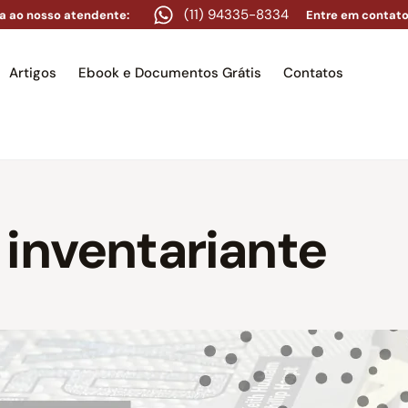
(11) 94335-8334
a ao nosso atendente:
Entre em contato
Artigos
Ebook e Documentos Grátis
Contatos
e
Equipe
Áreas de atuação
Artigos
Ebook e Docume
 inventariante