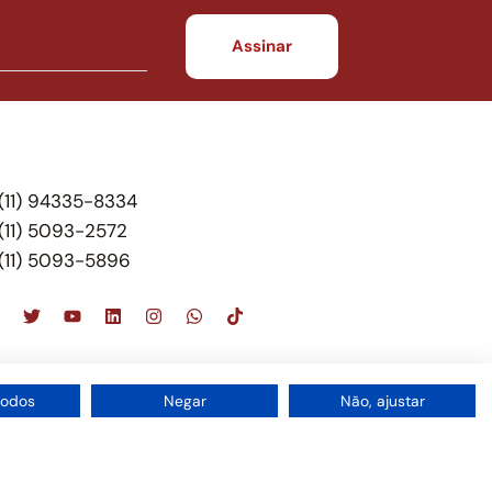
(11) 94335-8334
(11) 5093-2572
(11) 5093-5896
scritório de advocacia, que oferece apenas
todos
Negar
Não, ajustar
 do Brasil – Alexandre Berthe Pinto Soc. de Adv,
1