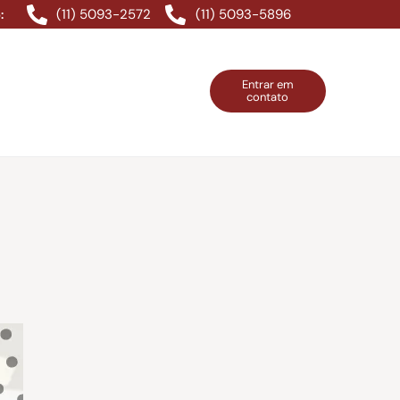
(11) 5093-2572
(11) 5093-5896
:
Entrar em
contato
ntos Grátis
Contatos
Entrar em contato