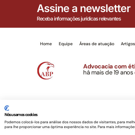
Assine a newsletter
Receba informações jurídicas relevantes
Home
Equipe
Áreas de atuação
Artigo
Advocacia com éti
há mais de 19 anos
Alexandre Berthe Pin
CNPJ: 27.814.132/0
Este site não é um produto Meta Platforms, Inc., 
serviços jurídicos, privativos de advogados, de ac
Nós usamos cookies
OAB/SP nº 22477 –
Política de Privacidade e Term
Podemos colocá-los para análise dos nossos dados de visitantes, para melho
para lhe proporcionar uma óptima experiência no site. Para mais informações
Desenvolvido por
Rotamaxima Digital