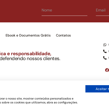
s
Ebook e Documentos Grátis
Contatos
ca e responsabilidade,
 defendendo nossos clientes.
to Soc. Ind. Adv.
001-03 – OAB/SP nº 22477
Google LLC, tampouco oferece serviços públicos oficiais. Somos um e
Aceitar 
ordo com a legislação vigente e o Código de Ética e Disciplina da OAB
os de uso
rar o nosso site, mostrar conteúdos personalizados e
 sobre os cookies que utilizamos, abra as configurações.