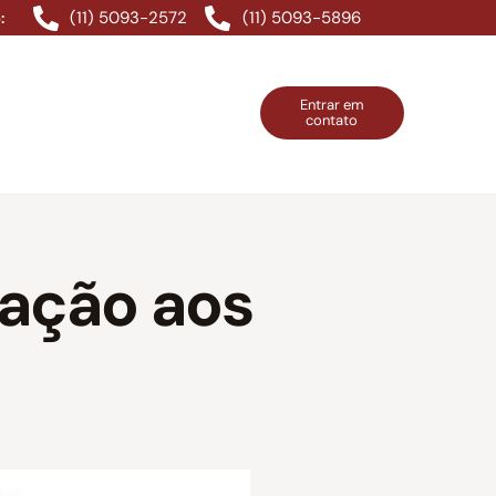
(11) 5093-2572
(11) 5093-5896
:
Entrar em
contato
ntos Grátis
Contatos
Entrar em contato
mação aos