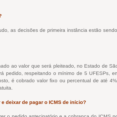
?
udo, as decisões de primeira instância estão sendo
onado ao valor que será pleiteado, no Estado de São
erá pedido, respeitando o mínimo de 5 UFESPs, e
sto, é cobrado valor fixo ou percentual de até 4
tuita.
 e deixar de pagar o ICMS de início?
rer o pedido antecipatório e a cobrança do ICMS p