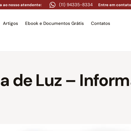
(11) 94335-8334
a ao nosso atendente:
Entre em contato
Artigos
Ebook e Documentos Grátis
Contatos
e
Equipe
Áreas de atuação
Artigos
Ebook e Docume
a de Luz – Infor