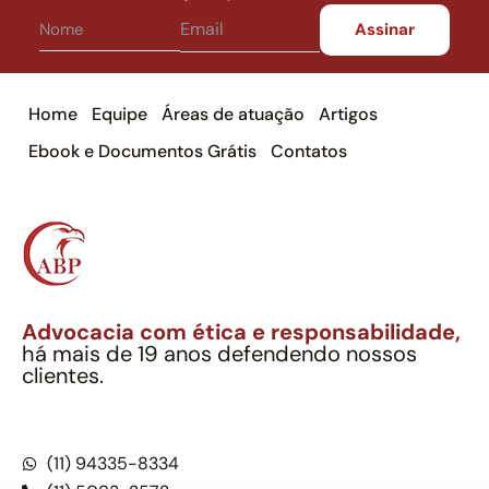
Home
Equipe
Áreas de atuação
Artigos
Ebook e Documentos Grátis
Contatos
Advocacia com ética e responsabilidade,
há mais de 19 anos defendendo nossos
clientes.
Alexandre Berthe Pinto Soc. Ind. Adv.
CNPJ: 27.814.132/0001-03 – OAB/SP nº 22477
(11) 94335-8334