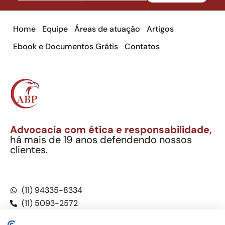
Home
Equipe
Áreas de atuação
Artigos
Ebook e Documentos Grátis
Contatos
Advocacia com ética e responsabilidade,
há mais de 19 anos defendendo nossos
clientes.
Alexandre Berthe Pinto Soc. Ind. Adv.
CNPJ: 27.814.132/0001-03 – OAB/SP nº 22477
(11) 94335-8334
(11) 5093-2572
(11) 5093-5896