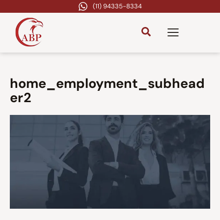
(11) 94335-8334
home_employment_subhead
er2