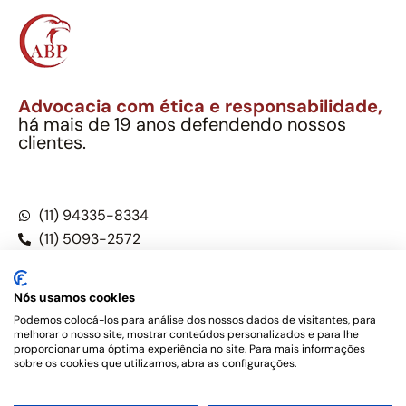
Advocacia com ética e responsabilidade,
há mais de 19 anos defendendo nossos
clientes.
Alexandre Berthe Pinto Soc. Ind. Adv.
CNPJ: 27.814.132/0001-03 – OAB/SP nº 22477
(11) 94335-8334
(11) 5093-2572
(11) 5093-5896
Nós usamos cookies
Podemos colocá-los para análise dos nossos dados de visitantes, para
melhorar o nosso site, mostrar conteúdos personalizados e para lhe
Este site não é um produto Meta Platforms, Inc., Google LLC,
proporcionar uma óptima experiência no site. Para mais informações
tampouco oferece serviços públicos oficiais. Somos um
sobre os cookies que utilizamos, abra as configurações.
escritório de advocacia, que oferece apenas serviços jurídicos,
privativos de advogados, de acordo com a legislação vigente e